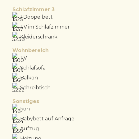
Schlafzimmer 3
1 Doppelbett
TV im Schlafzimmer
Kleiderschrank
Wohnbereich
TV
Schlafsofa
Balkon
Schreibtisch
Sonstiges
Fön
Babybett auf Anfrage
Aufzug
Heizung