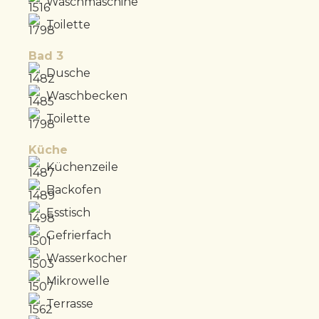
Waschmaschine
Toilette
Bad 3
Dusche
Waschbecken
Toilette
Küche
Küchenzeile
Backofen
Esstisch
Gefrierfach
Wasserkocher
Mikrowelle
Terrasse